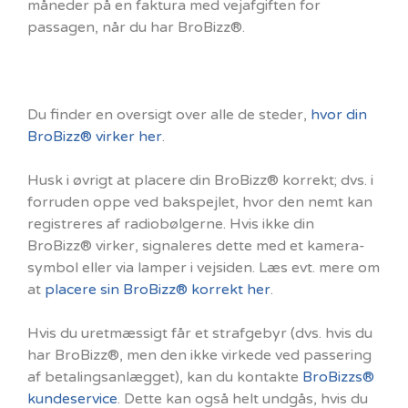
måneder på en faktura med vejafgiften for
passagen, når du har BroBizz®.
Du finder en oversigt over alle de steder,
hvor din
BroBizz® virker her
.
Husk i øvrigt at placere din BroBizz® korrekt; dvs. i
forruden oppe ved bakspejlet, hvor den nemt kan
registreres af radiobølgerne. Hvis ikke din
BroBizz® virker, signaleres dette med et kamera-
symbol eller via lamper i vejsiden. Læs evt. mere om
at
placere sin BroBizz® korrekt her
.
Hvis du uretmæssigt får et strafgebyr (dvs. hvis du
har BroBizz®, men den ikke virkede ved passering
af betalingsanlægget), kan du kontakte
BroBizzs®
kundeservice
. Dette kan også helt undgås, hvis du