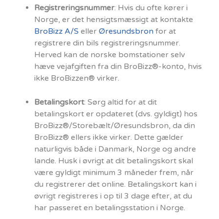
Registreringsnummer
: Hvis du ofte kører i
Norge, er det hensigtsmæssigt at kontakte
BroBizz A/S
eller
Øresundsbron
for at
registrere din bils registreringsnummer.
Herved kan de norske bomstationer selv
hæve vejafgiften fra din BroBizz®-konto, hvis
ikke BroBizzen® virker.
Betalingskort
: Sørg altid for at dit
betalingskort er opdateret (dvs. gyldigt) hos
BroBizz®/Storebælt/Øresundsbron, da din
BroBizz® ellers ikke virker. Dette gælder
naturligvis både i Danmark, Norge og andre
lande. Husk i øvrigt at dit betalingskort skal
være gyldigt minimum 3 måneder frem, når
du registrerer det online. Betalingskort kan i
øvrigt registreres i op til 3 dage efter, at du
har passeret en betalingsstation i Norge.